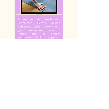
ZUM ONLINEKURS
Hast du Fragen oder Probleme
bezüglich der Produkte?
Schreib mir!